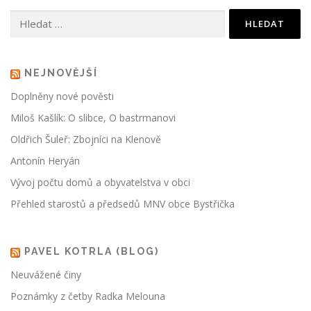
Vyhledávání
NEJNOVĚJŠÍ
Doplněny nové pověsti
Miloš Kašlík: O slibce, O bastrmanovi
Oldřich Šuleř: Zbojníci na Klenově
Antonín Heryán
Vývoj počtu domů a obyvatelstva v obci
Přehled starostů a předsedů MNV obce Bystřička
PAVEL KOTRLA (BLOG)
Neuvážené činy
Poznámky z četby Radka Melouna