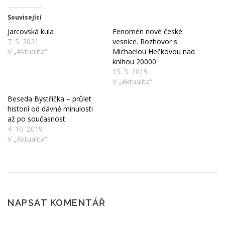
Související
ČTENÍ A POVĚSTI
SKÁLY
POČASÍ
Jarcovská kula
Fenomén nové české
7. 5. 2021
vesnice. Rozhovor s
V „Aktualita“
Michaelou Hečkovou nad
ROUBENÉ STAVBY
KAM NA VÝLET?
knihou 20000
15. 5. 2019
V „Aktualita“
Beseda Bystřička – průlet
historií od dávné minulosti
až po současnost
4. 10. 2019
V „Aktualita“
NAPSAT KOMENTÁŘ