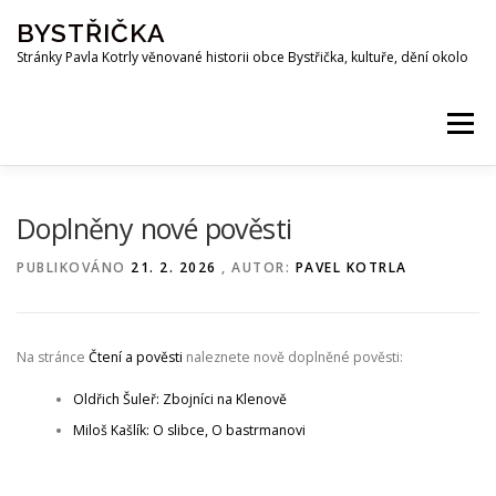
Přeskočit
BYSTŘIČKA
na
obsah
Stránky Pavla Kotrly věnované historii obce Bystřička, kultuře, dění okolo
Menu
AKTUALITY
HISTORIE
PŘEHRADA BYSTŘIČKA
Doplněny nové pověsti
PUBLIKOVÁNO
21. 2. 2026
, AUTOR:
PAVEL KOTRLA
OSOBNOSTI
FOTO
MAPA
PUBLIKACE
Na stránce
Čtení a pověsti
naleznete nově doplněné pověsti:
KE STAŽENÍ
KOTRLA.COM
ROZHLAS
Oldřich Šuleř: Zbojníci na Klenově
Miloš Kašlík: O slibce, O bastrmanovi
ODKAZY
PŘÍRODA
SPOLKY
Z OKOLÍ