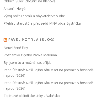
Oldřich Šuleř: Zbojníci na Klenově
Antonín Heryán
Vývoj počtu domů a obyvatelstva v obci
Přehled starostů a předsedů MNV obce Bystřička
PAVEL KOTRLA (BLOG)
Neuvážené činy
Poznámky z četby Radka Melouna
Byl jsem tu a možná zas přijdu
Irena Šťastná: Našli jejího tátu viset na provaze v hospodě
naproti (2026)
Irena Šťastná: Našli jejího tátu viset na provaze v hospodě
naproti (2026)
Zajímavé bibliofilské tisky z Valašska