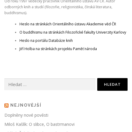
Od roku 1997 vědecký pracovník Orientálního ústavu AV ČR. Autor
odborných knih a studií (filozofie, religionistika, čínská literatura,
ČTENÍ A POVĚSTI
SKÁLY
POČASÍ
buddhismus).
Heslo na stránkách Orientálního ústavu Akademie věd ČR
O buddhismu na stránkách Filozofické fakulty Univerzity Karlovy
ROUBENÉ STAVBY
KAM NA VÝLET?
Heslo na portálu Databáze knih
Jiří Holba na stránkách projektu Paměť národa
Vyhledávání
NEJNOVĚJŠÍ
Doplněny nové pověsti
Miloš Kašlík: O slibce, O bastrmanovi