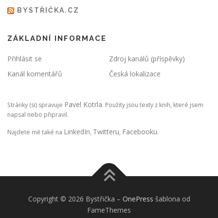
BYSTŘIČKA.CZ
ZÁKLADNÍ INFORMACE
Přihlásit se
Zdroj kanálů (příspěvky)
Kanál komentářů
Česká lokalizace
Pavel Kotrla
Stránky (si) spravuje
. Použity jsou texty z knih, které jsem
napsal nebo připravil.
LinkedIn
Twitteru
Facebooku
Najdete mě také na
,
,
.
Copyright © 2026 Bystřička
–
OnePress
šablona od
FameThemes