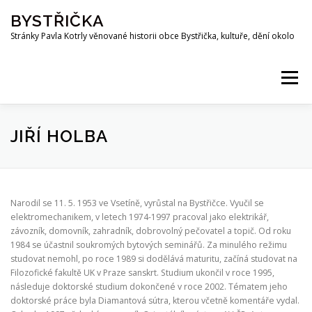
Přeskočit
BYSTŘIČKA
na
obsah
Stránky Pavla Kotrly věnované historii obce Bystřička, kultuře, dění okolo
Menu
AKTUALITY
HISTORIE
PŘEHRADA BYSTŘIČKA
JIŘÍ HOLBA
OSOBNOSTI
FOTO
MAPA
PUBLIKACE
Narodil se 11. 5. 1953 ve Vsetíně, vyrůstal na Bystřičce. Vyučil se
elektromechanikem, v letech 1974-1997 pracoval jako elektrikář,
závozník, domovník, zahradník, dobrovolný pečovatel a topič. Od roku
KE STAŽENÍ
KOTRLA.COM
ROZHLAS
1984 se účastnil soukromých bytových seminářů. Za minulého režimu
studovat nemohl, po roce 1989 si dodělává maturitu, začíná studovat na
Filozofické fakultě UK v Praze sanskrt. Studium ukončil v roce 1995,
následuje doktorské studium dokončené v roce 2002. Tématem jeho
ODKAZY
PŘÍRODA
SPOLKY
Z OKOLÍ
doktorské práce byla Diamantová sútra, kterou včetně komentáře vydal.