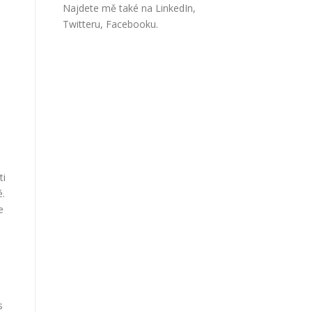
Najdete mě také na
LinkedIn
,
Twitteru
,
Facebooku
.
ti
ě.
e
,
s