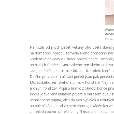
Prapor
prapor
Evrop
Na rozdíl od jiných pečetí většiny obcí vsetínského
na domáckou výrobu zemědělského domácího nářadí.
Spolehlivé doklady o užívání obecní pečeti Bystřič
archivních fondech Moravského zemského archivu v 
tzv. Josefského katastru z 80. let 18. století, kt
Dalším potvrzením užívání pečeti jsou pak pečetní
Moravského zemského archivu v Kunštátě. Nejmladš
archivní fond tzv. Popisů hranic z období konce první
Pečeť je tvořena kulatým polem a obrazem dvou zkř
nehašeného vápna, ale i dalších sypkých a tekutých
na pálení vápna pod vrchem Klenov, uváděných ve d
z pohledu pozorovatele, zuby či hranami doleva o