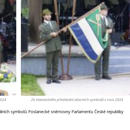
2024
Ze slavnostního předávání obecních symbolů v roce 2024
álních symbolů Poslanecké sněmovny Parlamentu České republiky