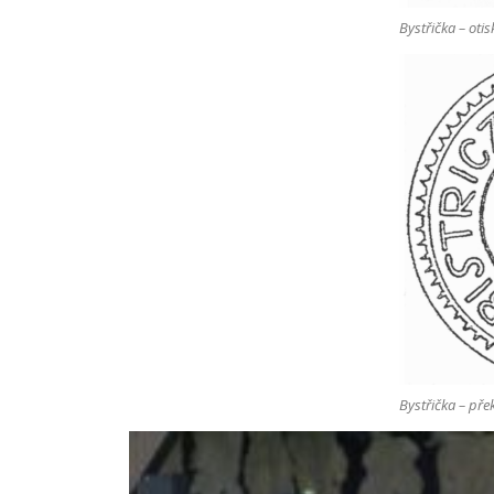
Bystřička – otis
Bystřička – pře