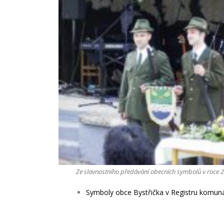
Ze slavnostního předávání obecních symbolů v roce 
Symboly obce Bystřička v Registru komun