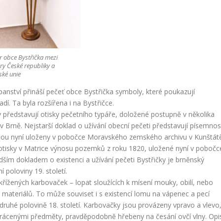
 obce Bystřička mezi
y České republiky a
ské unie
 panství přináší pečeť obce Bystřička symboly, které poukazují
 Ta byla rozšířena i na Bystřičce.
ky představují otisky pečetního typáře, doložené postupně v několika
Brně. Nejstarší doklad o užívání obecní pečeti představují písemnos
eré jsou nyní uloženy v pobočce Moravského zemského archivu v Kunštát
 otisky v Matrice výnosu pozemků z roku 1820, uložené nyní v pobočc
ím dokladem o existenci a užívání pečeti Bystřičky je brněnský
 poloviny 19. století.
ížených karbovaček – lopat sloužících k mísení mouky, obilí, nebo
 materiálů. To může souviset i s existencí lomu na vápenec a pecí
ruhé polovině 18. století. Karbovačky jsou provázeny vpravo a vlevo
brácenými předměty, pravděpodobně hřebeny na česání ovčí vlny. Opi