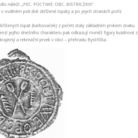
idlo náleží: „PEC. POCTIWE: OBC. BISTRICZKIII“.
v oválném poli dvě zkřížené lopaty a po jejich stranách poříz
zkřížených lopat (karbovaček) z pečeti staly základním prvkem znaku.
enzí jejího dnešního charakteru pak odkazují rovněž figury kvádrové z
: krajinný a rekreační prvek v obci – přehradu Bystřička.