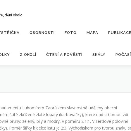
ře, dění okolo
YSTŘIČKA
OSOBNOSTI
FOTO
MAPA
PUBLIKAC
OLKY
Z OKOLÍ
ČTENÍ A POVĚSTI
SKÁLY
POČASÍ
u parlamentu Lubomírem Zaorálkem slavnostně uděleny obecní
ém štítě zkřížené zlaté lopaty (karbovačky), které nad stříbrnou zdí
rovné pruhy: zelený, bílý a modrý, v poměru 2:1:1. V žerďové polovině
ky). Poměr šířky k délce listu je 2:3. Východiskem pro tvorbu znaku s