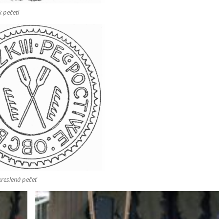
k pečeti
kreslená pečeť