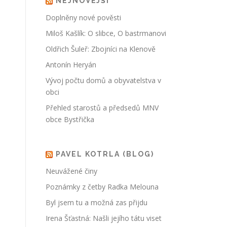
NEJNOVĚJŠÍ
Doplněny nové pověsti
Miloš Kašlík: O slibce, O bastrmanovi
Oldřich Šuleř: Zbojníci na Klenově
Antonín Heryán
Vývoj počtu domů a obyvatelstva v
obci
Přehled starostů a předsedů MNV
obce Bystřička
PAVEL KOTRLA (BLOG)
Neuvážené činy
Poznámky z četby Radka Melouna
Byl jsem tu a možná zas přijdu
Irena Šťastná: Našli jejího tátu viset