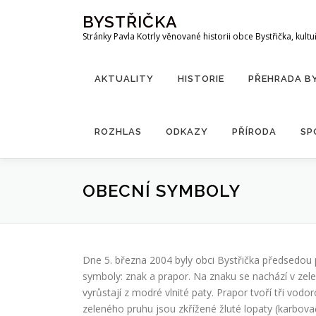
Přeskočit
BYSTŘIČKA
na
Stránky Pavla Kotrly věnované historii obce Bystřička, kultu
obsah
AKTUALITY
HISTORIE
PŘEHRADA B
ROZHLAS
ODKAZY
PŘÍRODA
SP
OBECNÍ SYMBOLY
Dne 5. března 2004 byly obci Bystřička předsedo
symboly: znak a prapor. Na znaku se nachází v zelen
vyrůstají z modré vlnité paty. Prapor tvoří tři vodo
zeleného pruhu jsou zkřížené žluté lopaty (karbovač