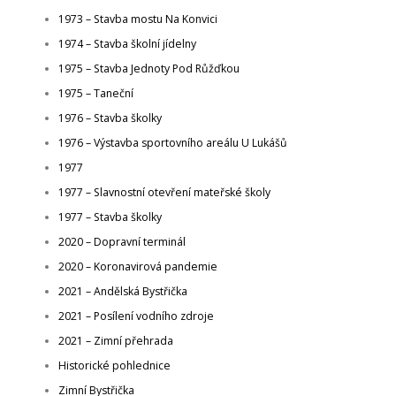
1973 – Stavba mostu Na Konvici
ČTENÍ A POVĚSTI
SKÁLY
POČASÍ
1974 – Stavba školní jídelny
1975 – Stavba Jednoty Pod Růžďkou
1975 – Taneční
ROUBENÉ STAVBY
KAM NA VÝLET?
1976 – Stavba školky
1976 – Výstavba sportovního areálu U Lukášů
1977
1977 – Slavnostní otevření mateřské školy
1977 – Stavba školky
2020 – Dopravní terminál
2020 – Koronavirová pandemie
2021 – Andělská Bystřička
2021 – Posílení vodního zdroje
2021 – Zimní přehrada
Historické pohlednice
Zimní Bystřička