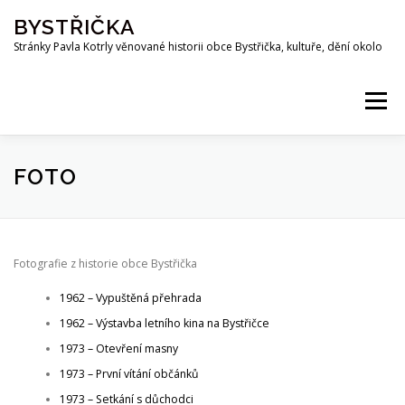
Přeskočit
BYSTŘIČKA
na
obsah
Stránky Pavla Kotrly věnované historii obce Bystřička, kultuře, dění okolo
Menu
AKTUALITY
HISTORIE
PŘEHRADA BYSTŘIČKA
FOTO
OSOBNOSTI
FOTO
MAPA
PUBLIKACE
Fotografie z historie obce Bystřička
1962 – Vypuštěná přehrada
KE STAŽENÍ
KOTRLA.COM
ROZHLAS
1962 – Výstavba letního kina na Bystřičce
1973 – Otevření masny
ODKAZY
PŘÍRODA
SPOLKY
Z OKOLÍ
1973 – První vítání občánků
1973 – Setkání s důchodci