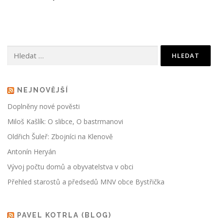
Vyhledávání
NEJNOVĚJŠÍ
Doplněny nové pověsti
Miloš Kašlík: O slibce, O bastrmanovi
Oldřich Šuleř: Zbojníci na Klenově
Antonín Heryán
Vývoj počtu domů a obyvatelstva v obci
Přehled starostů a předsedů MNV obce Bystřička
PAVEL KOTRLA (BLOG)