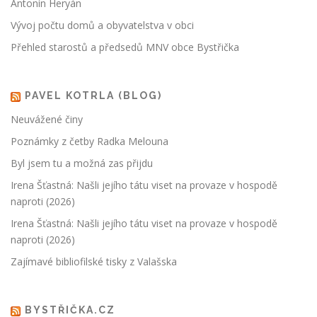
Antonín Heryán
Vývoj počtu domů a obyvatelstva v obci
Přehled starostů a předsedů MNV obce Bystřička
PAVEL KOTRLA (BLOG)
Neuvážené činy
Poznámky z četby Radka Melouna
Byl jsem tu a možná zas přijdu
Irena Šťastná: Našli jejího tátu viset na provaze v hospodě
naproti (2026)
Irena Šťastná: Našli jejího tátu viset na provaze v hospodě
naproti (2026)
Zajímavé bibliofilské tisky z Valašska
BYSTŘIČKA.CZ