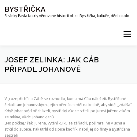
Přeskočit
BYSTŘIČKA
na
obsah
Stránky Pavla Kotrly věnované historii obce Bystřička, kultuře, dění okolo
Menu
AKTUALITY
HISTORIE
PŘEHRADA BYSTŘIČKA
JOSEF ZELINKA: JAK CÁB
PŘIPADL JOHANOVÉ
OSOBNOSTI
FOTO
MAPA
PUBLIKACE
V „rozepřích“ na Cábě se rozhodlo, komu má Cáb náležeti. Bystřičané
KE STAŽENÍ
KOTRLA.COM
ROZHLAS
čekali tam Johanovských. Jejich předák seděl na kolibě, aby viděl „zdalša“.
Když Johanovští přicházeli, bystřický vůdce střelil po Jurovi Juřenovském
ze mlýna, vůdci Johanovjanů
„No počkaj,“ řekl Juřena, vytáhl kulku ze záňadří, pošimral ňu v uchu a
ODKAZY
PŘÍRODA
SPOLKY
Z OKOLÍ
strčil do župice. Pak utrhl od žipice knoflík, nabil jej do flinty a Bystřičana
sestřelil.