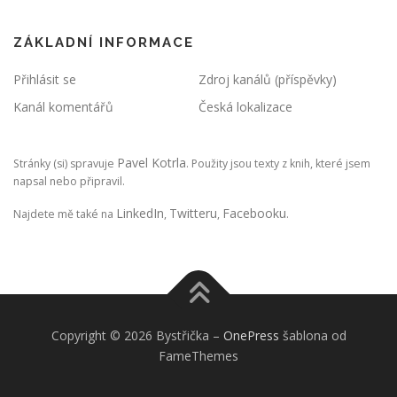
ZÁKLADNÍ INFORMACE
Přihlásit se
Zdroj kanálů (příspěvky)
Kanál komentářů
Česká lokalizace
Pavel Kotrla
Stránky (si) spravuje
. Použity jsou texty z knih, které jsem
napsal nebo připravil.
LinkedIn
Twitteru
Facebooku
Najdete mě také na
,
,
.
Copyright © 2026 Bystřička
–
OnePress
šablona od
FameThemes