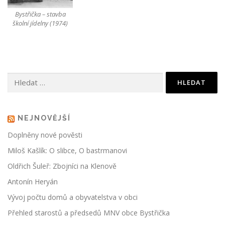
Bystřička – stavba
školní jídelny (1974)
Vyhledávání
NEJNOVĚJŠÍ
Doplněny nové pověsti
Miloš Kašlík: O slibce, O bastrmanovi
Oldřich Šuleř: Zbojníci na Klenově
Antonín Heryán
Vývoj počtu domů a obyvatelstva v obci
Přehled starostů a předsedů MNV obce Bystřička