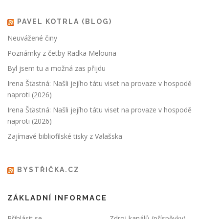
PAVEL KOTRLA (BLOG)
Neuvážené činy
Poznámky z četby Radka Melouna
Byl jsem tu a možná zas přijdu
Irena Šťastná: Našli jejího tátu viset na provaze v hospodě
naproti (2026)
Irena Šťastná: Našli jejího tátu viset na provaze v hospodě
naproti (2026)
Zajímavé bibliofilské tisky z Valašska
BYSTŘIČKA.CZ
ZÁKLADNÍ INFORMACE
Přihlásit se
Zdroj kanálů (příspěvky)