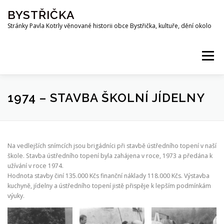
Přeskočit
BYSTŘIČKA
na
obsah
Stránky Pavla Kotrly věnované historii obce Bystřička, kultuře, dění okolo
Menu
AKTUALITY
HISTORIE
PŘEHRADA BYSTŘIČKA
1974 – STAVBA ŠKOLNÍ JÍDELNY
OSOBNOSTI
FOTO
MAPA
PUBLIKACE
Na vedlejších snímcích jsou brigádníci při stavbě ústředního topení v naší
škole. Stavba ústředního topení byla zahájena v roce, 1973 a předána k
užívání v roce 1974.
KE STAŽENÍ
KOTRLA.COM
ROZHLAS
Hodnota stavby činí 135.000 Kčs finanční náklady 118.000 Kčs. Výstavba
kuchyně, jídelny a ústředního topení jistě přispěje k lepším podmínkám
výuky.
ODKAZY
PŘÍRODA
SPOLKY
Z OKOLÍ