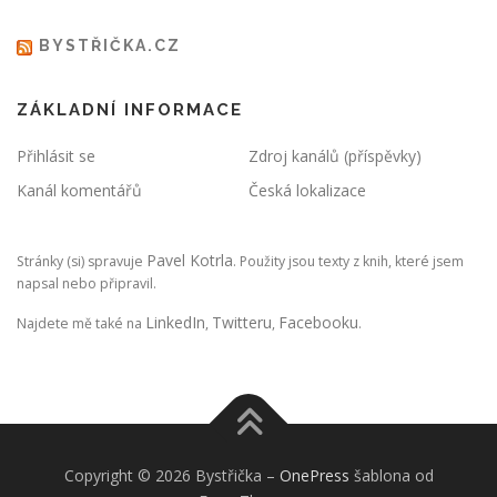
BYSTŘIČKA.CZ
ZÁKLADNÍ INFORMACE
Přihlásit se
Zdroj kanálů (příspěvky)
Kanál komentářů
Česká lokalizace
Pavel Kotrla
Stránky (si) spravuje
. Použity jsou texty z knih, které jsem
napsal nebo připravil.
LinkedIn
Twitteru
Facebooku
Najdete mě také na
,
,
.
Copyright © 2026 Bystřička
–
OnePress
šablona od