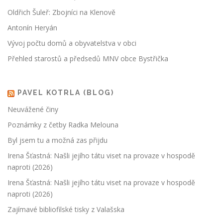
Oldřich Šuleř: Zbojníci na Klenově
Antonín Heryán
Vývoj počtu domů a obyvatelstva v obci
Přehled starostů a předsedů MNV obce Bystřička
PAVEL KOTRLA (BLOG)
Neuvážené činy
Poznámky z četby Radka Melouna
Byl jsem tu a možná zas přijdu
Irena Šťastná: Našli jejího tátu viset na provaze v hospodě
naproti (2026)
Irena Šťastná: Našli jejího tátu viset na provaze v hospodě
naproti (2026)
Zajímavé bibliofilské tisky z Valašska