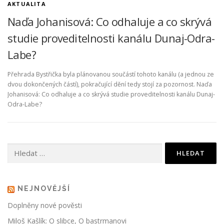
AKTUALITA
Naďa Johanisová: Co odhaluje a co skrývá
ČTENÍ A POVĚSTI
SKÁLY
POČASÍ
studie proveditelnosti kanálu Dunaj-Odra-
Labe?
ROUBENÉ STAVBY
KAM NA VÝLET?
Přehrada Bystřička byla plánovanou součástí tohoto kanálu (a jednou ze
dvou dokončených částí), pokračující dění tedy stojí za pozornost. Naďa
Johanisová: Co odhaluje a co skrývá studie proveditelnosti kanálu Dunaj-
Odra-Labe?
Vyhledávání
NEJNOVĚJŠÍ
Doplněny nové pověsti
Miloš Kašlík: O slibce, O bastrmanovi