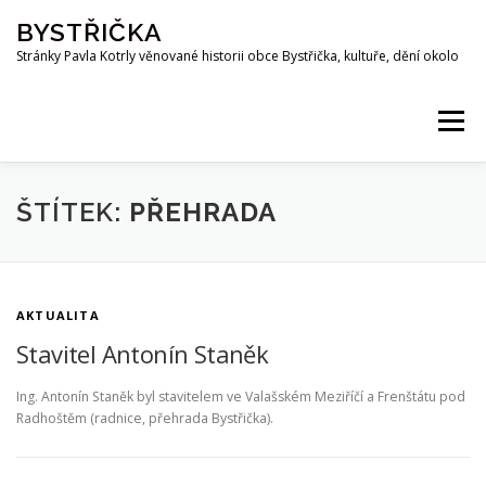
Přeskočit
BYSTŘIČKA
na
obsah
Stránky Pavla Kotrly věnované historii obce Bystřička, kultuře, dění okolo
Menu
AKTUALITY
HISTORIE
PŘEHRADA BYSTŘIČKA
ŠTÍTEK:
PŘEHRADA
OSOBNOSTI
FOTO
MAPA
PUBLIKACE
AKTUALITA
Stavitel Antonín Staněk
KE STAŽENÍ
KOTRLA.COM
ROZHLAS
Ing. Antonín Staněk byl stavitelem ve Valašském Meziříčí a Frenštátu pod
Radhoštěm (radnice, přehrada Bystřička).
ODKAZY
PŘÍRODA
SPOLKY
Z OKOLÍ