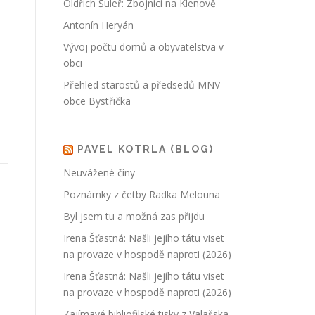
Oldřich Šuleř: Zbojníci na Klenově
Antonín Heryán
Vývoj počtu domů a obyvatelstva v
obci
Přehled starostů a předsedů MNV
obce Bystřička
PAVEL KOTRLA (BLOG)
Neuvážené činy
Poznámky z četby Radka Melouna
Byl jsem tu a možná zas přijdu
Irena Šťastná: Našli jejího tátu viset
na provaze v hospodě naproti (2026)
Irena Šťastná: Našli jejího tátu viset
na provaze v hospodě naproti (2026)
Zajímavé bibliofilské tisky z Valašska