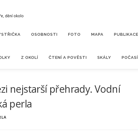
ře, dění okolo
YSTŘIČKA
OSOBNOSTI
FOTO
MAPA
PUBLIKAC
OLKY
Z OKOLÍ
ČTENÍ A POVĚSTI
SKÁLY
POČASÍ
zi nejstarší přehrady. Vodní
ká perla
RLA