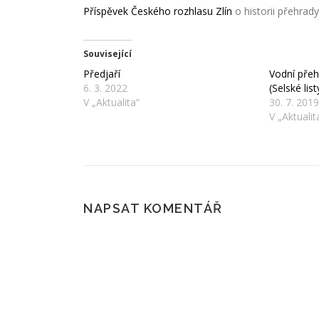
Příspěvek Českého rozhlasu Zlín
o historii přehrady
Související
Předjaří
Vodní přehr
6. 3. 2022
(Selské lis
V „Aktualita“
30. 7. 2019
V „Aktualit
NAPSAT KOMENTÁŘ