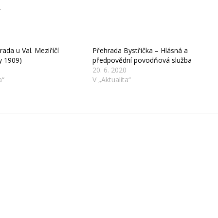
.
ada u Val. Meziříčí
Přehrada Bystřička – Hlásná a
ty 1909)
předpovědní povodňová služba
20. 6. 2020
a“
V „Aktualita“