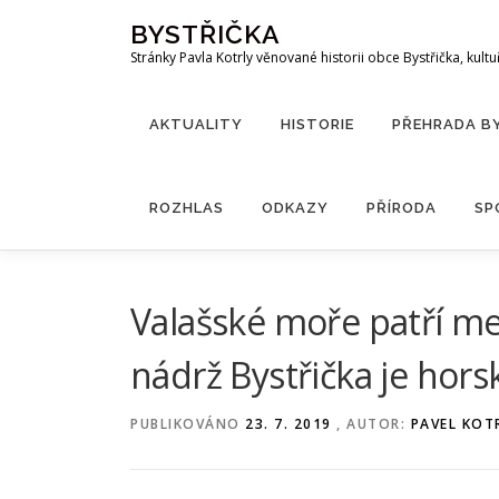
Přeskočit
BYSTŘIČKA
na
Stránky Pavla Kotrly věnované historii obce Bystřička, kultu
obsah
AKTUALITY
HISTORIE
PŘEHRADA B
ROZHLAS
ODKAZY
PŘÍRODA
SP
Valašské moře patří me
nádrž Bystřička je hors
PUBLIKOVÁNO
23. 7. 2019
, AUTOR:
PAVEL KOT