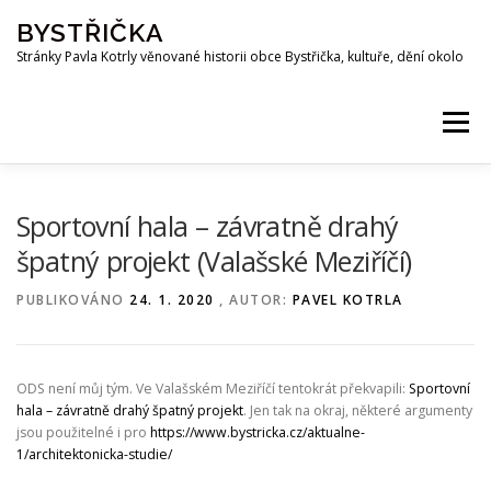
Přeskočit
BYSTŘIČKA
na
obsah
Stránky Pavla Kotrly věnované historii obce Bystřička, kultuře, dění okolo
Menu
AKTUALITY
HISTORIE
PŘEHRADA BYSTŘIČKA
Sportovní hala – závratně drahý
špatný projekt (Valašské Meziříčí)
OSOBNOSTI
FOTO
MAPA
PUBLIKACE
PUBLIKOVÁNO
24. 1. 2020
, AUTOR:
PAVEL KOTRLA
KE STAŽENÍ
KOTRLA.COM
ROZHLAS
ODS není můj tým. Ve Valašském Meziříčí tentokrát překvapili:
Sportovní
hala – závratně drahý špatný projekt
. Jen tak na okraj, některé argumenty
jsou použitelné i pro
https://www.bystricka.cz/aktualne-
ODKAZY
PŘÍRODA
SPOLKY
Z OKOLÍ
1/architektonicka-studie/