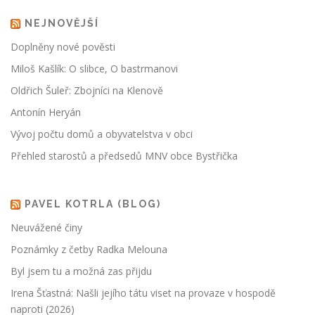
NEJNOVĚJŠÍ
Doplněny nové pověsti
Miloš Kašlík: O slibce, O bastrmanovi
Oldřich Šuleř: Zbojníci na Klenově
Antonín Heryán
Vývoj počtu domů a obyvatelstva v obci
Přehled starostů a předsedů MNV obce Bystřička
PAVEL KOTRLA (BLOG)
Neuvážené činy
Poznámky z četby Radka Melouna
Byl jsem tu a možná zas přijdu
Irena Šťastná: Našli jejího tátu viset na provaze v hospodě
naproti (2026)