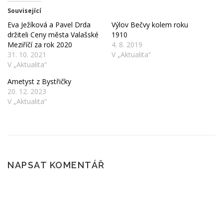
Související
ČTENÍ A POVĚSTI
SKÁLY
POČASÍ
Eva Ježíková a Pavel Drda
Výlov Bečvy kolem roku
držiteli Ceny města Valašské
1910
Meziříčí za rok 2020
4. 8. 2019
31. 10. 2021
V „Aktualita“
ROUBENÉ STAVBY
KAM NA VÝLET?
V „Aktualita“
Ametyst z Bystřičky
20. 12. 2023
V „Aktualita“
NAPSAT KOMENTÁŘ