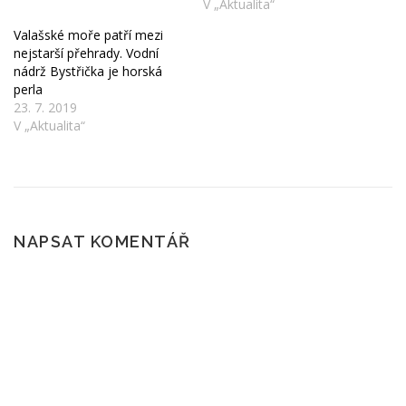
V „Aktualita“
Valašské moře patří mezi
nejstarší přehrady. Vodní
nádrž Bystřička je horská
perla
23. 7. 2019
V „Aktualita“
NAPSAT KOMENTÁŘ