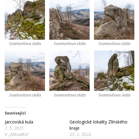
ČTENÍ A POVĚSTI
SKÁLY
POČASÍ
ROUBENÉ STAVBY
KAM NA VÝLET?
Svantovítova skála
Svantovítova skála
Svantovítova skála
Svantovítova skála
Svantovítova skála
Svantovítova skála
Související
Jarcovská kula
Geologické lokality Zlínského
7. 5. 2021
kraje
V „Aktualita“
23. 2. 2022