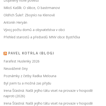
Doplněny nové pověsti
Miloš Kašlík: O slibce, O bastrmanovi
Oldřich Šuleř: Zbojníci na Klenově
Antonín Heryán
Vývoj počtu domů a obyvatelstva v obci
Přehled starostů a předsedů MNV obce Bystřička
PAVEL KOTRLA (BLOG)
Farafest Huslenky 2026
Neuvážené činy
Poznámky z četby Radka Melouna
Byl jsem tu a možná zas přijdu
Irena Šťastná: Našli jejího tátu viset na provaze v hospodě
naproti (2026)
Irena Šťastná: Našli jejího tátu viset na provaze v hospodě