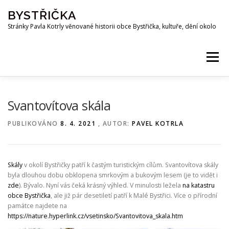
Přeskočit
BYSTŘIČKA
na
obsah
Stránky Pavla Kotrly věnované historii obce Bystřička, kultuře, dění okolo
Menu
AKTUALITY
HISTORIE
PŘEHRADA BYSTŘIČKA
Svantovítova skála
PUBLIKOVÁNO
8. 4. 2021
, AUTOR:
PAVEL KOTRLA
OSOBNOSTI
FOTO
MAPA
PUBLIKACE
Skály
v okolí Bystřičky patří k častým turistickým cílům. Svantovítova skály
KE STAŽENÍ
KOTRLA.COM
ROZHLAS
byla dlouhou dobu obklopena smrkovým a bukovým lesem (je to vidět i
zde
). Bývalo. Nyní vás čeká krásný výhled. V minulosti ležela
na katastru
obce Bystřička
, ale již pár desetiletí patří k Malé Bystřici. Více o přírodní
památce najdete na
ODKAZY
PŘÍRODA
SPOLKY
Z OKOLÍ
https://nature.hyperlink.cz/vsetinsko/Svantovitova_skala.htm