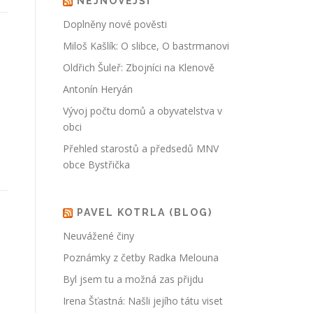
NEJNOVĚJŠÍ
Doplněny nové pověsti
Miloš Kašlík: O slibce, O bastrmanovi
Oldřich Šuleř: Zbojníci na Klenově
Antonín Heryán
Vývoj počtu domů a obyvatelstva v
obci
Přehled starostů a předsedů MNV
obce Bystřička
PAVEL KOTRLA (BLOG)
Neuvážené činy
Poznámky z četby Radka Melouna
Byl jsem tu a možná zas přijdu
Irena Šťastná: Našli jejího tátu viset