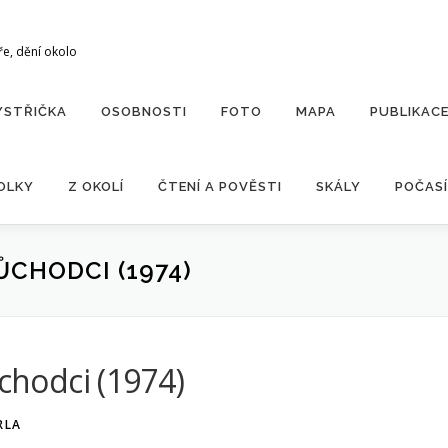
ře, dění okolo
YSTŘIČKA
OSOBNOSTI
FOTO
MAPA
PUBLIKAC
OLKY
Z OKOLÍ
ČTENÍ A POVĚSTI
SKÁLY
POČASÍ
ŮCHODCI (1974)
ůchodci (1974)
RLA