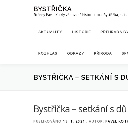
Přeskočit
BYSTŘIČKA
na
Stránky Pavla Kotrly věnované historii obce Bystřička, kultu
obsah
AKTUALITY
HISTORIE
PŘEHRADA B
ROZHLAS
ODKAZY
PŘÍRODA
SP
BYSTŘIČKA – SETKÁNÍ S D
Bystřička – setkání s d
PUBLIKOVÁNO
19. 1. 2021
, AUTOR:
PAVEL KOT