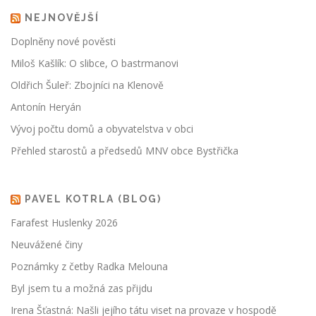
NEJNOVĚJŠÍ
Doplněny nové pověsti
Miloš Kašlík: O slibce, O bastrmanovi
Oldřich Šuleř: Zbojníci na Klenově
Antonín Heryán
Vývoj počtu domů a obyvatelstva v obci
Přehled starostů a předsedů MNV obce Bystřička
PAVEL KOTRLA (BLOG)
Farafest Huslenky 2026
Neuvážené činy
Poznámky z četby Radka Melouna
Byl jsem tu a možná zas přijdu
Irena Šťastná: Našli jejího tátu viset na provaze v hospodě