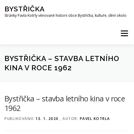
Přeskočit
BYSTŘIČKA
na
obsah
Stránky Pavla Kotrly věnované historii obce Bystřička, kultuře, dění okolo
Menu
AKTUALITY
HISTORIE
PŘEHRADA BYSTŘIČKA
BYSTŘIČKA – STAVBA LETNÍHO
KINA V ROCE 1962
OSOBNOSTI
FOTO
MAPA
PUBLIKACE
Bystřička – stavba letního kina v roce
KE STAŽENÍ
KOTRLA.COM
ROZHLAS
1962
PUBLIKOVÁNO
13. 1. 2020
, AUTOR:
PAVEL KOTRLA
ODKAZY
PŘÍRODA
SPOLKY
Z OKOLÍ