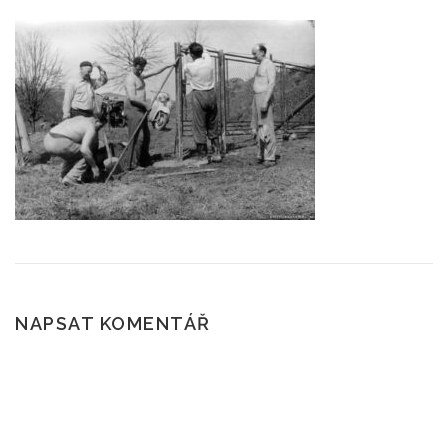
ČTENÍ A POVĚSTI
SKÁLY
POČASÍ
ROUBENÉ STAVBY
KAM NA VÝLET?
NAPSAT KOMENTÁŘ