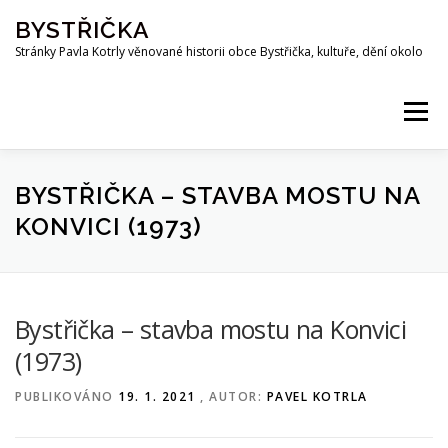
Přeskočit
BYSTŘIČKA
na
obsah
Stránky Pavla Kotrly věnované historii obce Bystřička, kultuře, dění okolo
Menu
AKTUALITY
HISTORIE
PŘEHRADA BYSTŘIČKA
BYSTŘIČKA – STAVBA MOSTU NA
KONVICI (1973)
OSOBNOSTI
FOTO
MAPA
PUBLIKACE
Bystřička – stavba mostu na Konvici
KE STAŽENÍ
KOTRLA.COM
ROZHLAS
(1973)
PUBLIKOVÁNO
19. 1. 2021
, AUTOR:
PAVEL KOTRLA
ODKAZY
PŘÍRODA
SPOLKY
Z OKOLÍ