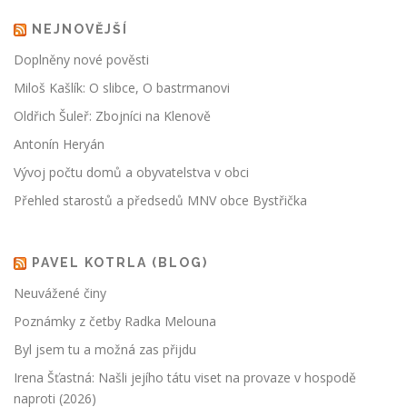
NEJNOVĚJŠÍ
Doplněny nové pověsti
Miloš Kašlík: O slibce, O bastrmanovi
Oldřich Šuleř: Zbojníci na Klenově
Antonín Heryán
Vývoj počtu domů a obyvatelstva v obci
Přehled starostů a předsedů MNV obce Bystřička
PAVEL KOTRLA (BLOG)
Neuvážené činy
Poznámky z četby Radka Melouna
Byl jsem tu a možná zas přijdu
Irena Šťastná: Našli jejího tátu viset na provaze v hospodě
naproti (2026)