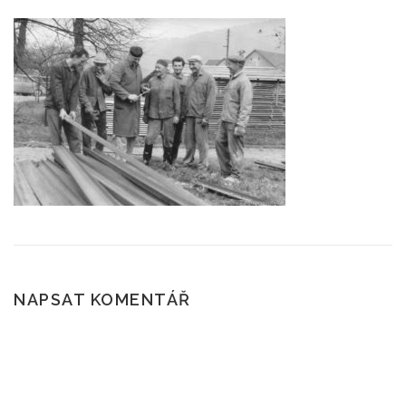
ČTENÍ A POVĚSTI
SKÁLY
POČASÍ
ROUBENÉ STAVBY
KAM NA VÝLET?
NAPSAT KOMENTÁŘ