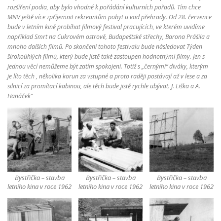
rozšíření podia, aby bylo vhodné k pořádání kulturních pořadů. Tím chce
MNV ještě více zpříjemnit rekreantům pobyt u vod přehrady. Od 28. července
ČTENÍ A POVĚSTI
SKÁLY
POČASÍ
bude v letním kině probíhat filmový festival pracujících, ve kterém uvidíme
například Smrt na Cukrovém ostrově, Budapeštské střechy, Barona Prášila a
mnoho dalších filmů. Po skončení tohoto festivalu bude následovat Týden
širokoúhlých filmů, který bude jistě také zastoupen hodnotnými filmy. Jen s
ROUBENÉ STAVBY
KAM NA VÝLET?
jednou věcí nemůžeme být zatím spokojeni. Totiž s „černými“ diváky, kterým
je líto těch , několika korun za vstupné a proto raději postávají až v lese a za
silnicí za promítací kabinou, ale těch bude jistě rychle ubývat. J. Liška a A.
Hanáček“
Bystřička – stavba
Bystřička – stavba
Bystřička – stavba
letního kina v roce 1962
letního kina v roce 1962
letního kina v roce 1962