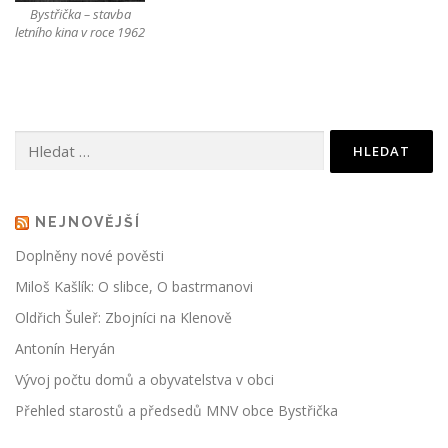
Bystřička – stavba
letního kina v roce 1962
Vyhledávání
NEJNOVĚJŠÍ
Doplněny nové pověsti
Miloš Kašlík: O slibce, O bastrmanovi
Oldřich Šuleř: Zbojníci na Klenově
Antonín Heryán
Vývoj počtu domů a obyvatelstva v obci
Přehled starostů a předsedů MNV obce Bystřička