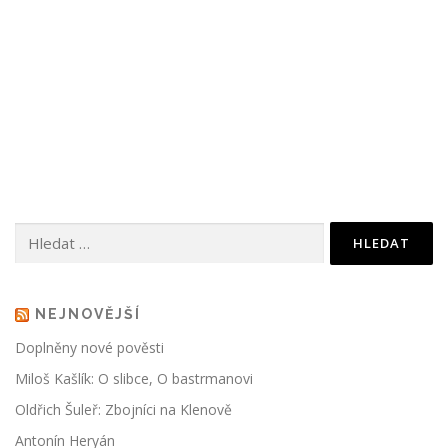
Vyhledávání
NEJNOVĚJŠÍ
Doplněny nové pověsti
Miloš Kašlík: O slibce, O bastrmanovi
Oldřich Šuleř: Zbojníci na Klenově
Antonín Heryán