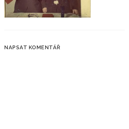
ČTENÍ A POVĚSTI
SKÁLY
POČASÍ
ROUBENÉ STAVBY
KAM NA VÝLET?
NAPSAT KOMENTÁŘ