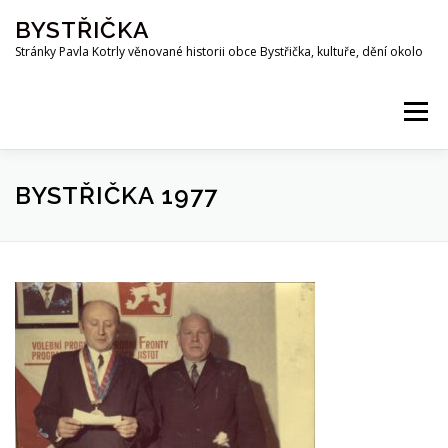
Přeskočit
BYSTŘIČKA
na
obsah
Stránky Pavla Kotrly věnované historii obce Bystřička, kultuře, dění okolo
Menu
AKTUALITY
HISTORIE
PŘEHRADA BYSTŘIČKA
BYSTŘIČKA 1977
OSOBNOSTI
FOTO
MAPA
PUBLIKACE
KE STAŽENÍ
KOTRLA.COM
ROZHLAS
ODKAZY
PŘÍRODA
SPOLKY
Z OKOLÍ