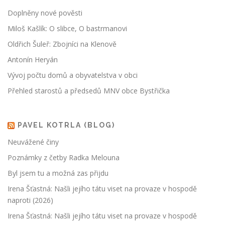
Doplněny nové pověsti
Miloš Kašlík: O slibce, O bastrmanovi
Oldřich Šuleř: Zbojníci na Klenově
Antonín Heryán
Vývoj počtu domů a obyvatelstva v obci
Přehled starostů a předsedů MNV obce Bystřička
PAVEL KOTRLA (BLOG)
Neuvážené činy
Poznámky z četby Radka Melouna
Byl jsem tu a možná zas přijdu
Irena Šťastná: Našli jejího tátu viset na provaze v hospodě
naproti (2026)
Irena Šťastná: Našli jejího tátu viset na provaze v hospodě