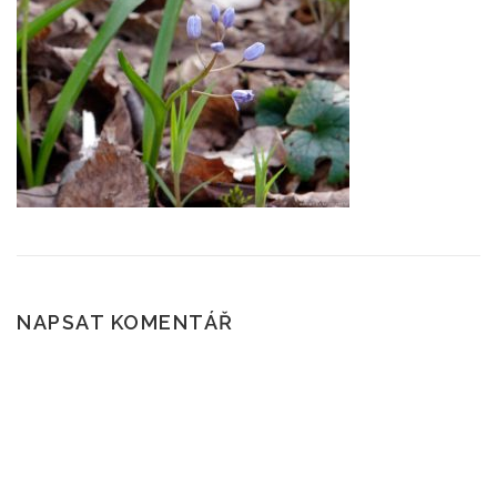
ČTENÍ A POVĚSTI
SKÁLY
POČASÍ
ROUBENÉ STAVBY
KAM NA VÝLET?
NAPSAT KOMENTÁŘ