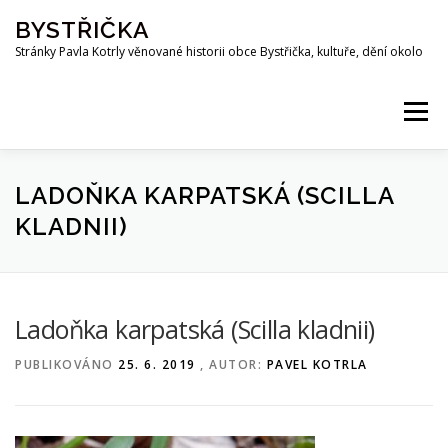
Přeskočit
BYSTŘIČKA
na
obsah
Stránky Pavla Kotrly věnované historii obce Bystřička, kultuře, dění okolo
Menu
AKTUALITY
HISTORIE
PŘEHRADA BYSTŘIČKA
LADOŇKA KARPATSKÁ (SCILLA
KLADNII)
OSOBNOSTI
FOTO
MAPA
PUBLIKACE
Ladoňka karpatská (Scilla kladnii)
KE STAŽENÍ
KOTRLA.COM
ROZHLAS
PUBLIKOVÁNO
25. 6. 2019
, AUTOR:
PAVEL KOTRLA
ODKAZY
PŘÍRODA
SPOLKY
Z OKOLÍ