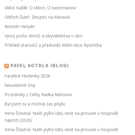
Miloš Kašlík: O slibce, O bastrmanovi
Oldřich Šuleř: Zbojníci na Klenově
Antonín Heryán
Vývoj počtu domů a obyvatelstva v obci
Přehled starostů a předsedů MNV obce Bystřička
PAVEL KOTRLA (BLOG)
Farafest Huslenky 2026
Neuvážené činy
Poznámky z četby Radka Melouna
Byl jsem tu a možná zas přijdu
Irena Šťastná: Našli jejího tátu viset na provaze v hospodě
naproti (2026)
Irena Šťastná: Našli jejího tátu viset na provaze v hospodě