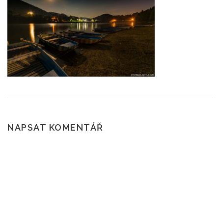
ČTENÍ A POVĚSTI
SKÁLY
POČASÍ
ROUBENÉ STAVBY
KAM NA VÝLET?
NAPSAT KOMENTÁŘ