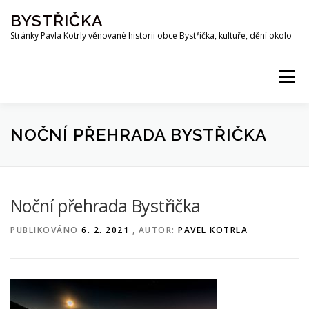
Přeskočit
BYSTŘIČKA
na
obsah
Stránky Pavla Kotrly věnované historii obce Bystřička, kultuře, dění okolo
Menu
AKTUALITY
HISTORIE
PŘEHRADA BYSTŘIČKA
NOČNÍ PŘEHRADA BYSTŘIČKA
OSOBNOSTI
FOTO
MAPA
PUBLIKACE
Noční přehrada Bystřička
PUBLIKOVÁNO
6. 2. 2021
, AUTOR:
PAVEL KOTRLA
KE STAŽENÍ
KOTRLA.COM
ROZHLAS
ODKAZY
PŘÍRODA
SPOLKY
Z OKOLÍ