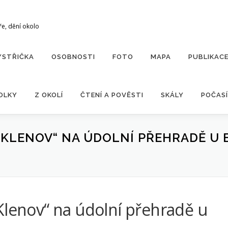
ře, dění okolo
YSTŘIČKA
OSOBNOSTI
FOTO
MAPA
PUBLIKAC
OLKY
Z OKOLÍ
ČTENÍ A POVĚSTI
SKÁLY
POČASÍ
KLENOV“ NA ÚDOLNÍ PŘEHRADĚ U 
Klenov“ na údolní přehradě u