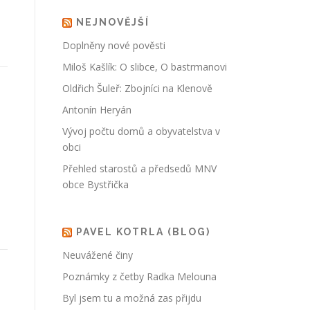
NEJNOVĚJŠÍ
Doplněny nové pověsti
Miloš Kašlík: O slibce, O bastrmanovi
Oldřich Šuleř: Zbojníci na Klenově
Antonín Heryán
Vývoj počtu domů a obyvatelstva v
obci
Přehled starostů a předsedů MNV
obce Bystřička
PAVEL KOTRLA (BLOG)
Neuvážené činy
Poznámky z četby Radka Melouna
Byl jsem tu a možná zas přijdu