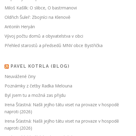
Miloš Kašlík: O slibce, O bastrmanovi
Oldřich Šuleř: Zbojníci na Klenově
Antonín Heryán
Vývoj počtu domů a obyvatelstva v obci
Přehled starostů a předsedů MNV obce Bystřička
PAVEL KOTRLA (BLOG)
Neuvážené činy
Poznámky z četby Radka Melouna
Byl jsem tu a možná zas přijdu
Irena Šťastná: Našli jejího tátu viset na provaze v hospodě
naproti (2026)
Irena Šťastná: Našli jejího tátu viset na provaze v hospodě
naproti (2026)