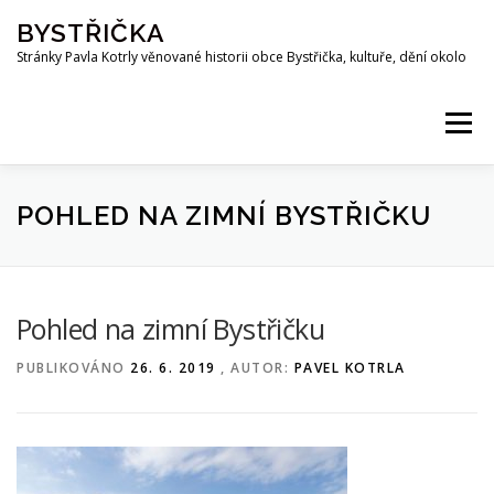
Přeskočit
BYSTŘIČKA
na
obsah
Stránky Pavla Kotrly věnované historii obce Bystřička, kultuře, dění okolo
Menu
AKTUALITY
HISTORIE
PŘEHRADA BYSTŘIČKA
POHLED NA ZIMNÍ BYSTŘIČKU
OSOBNOSTI
FOTO
MAPA
PUBLIKACE
Pohled na zimní Bystřičku
PUBLIKOVÁNO
26. 6. 2019
, AUTOR:
PAVEL KOTRLA
KE STAŽENÍ
KOTRLA.COM
ROZHLAS
ODKAZY
PŘÍRODA
SPOLKY
Z OKOLÍ