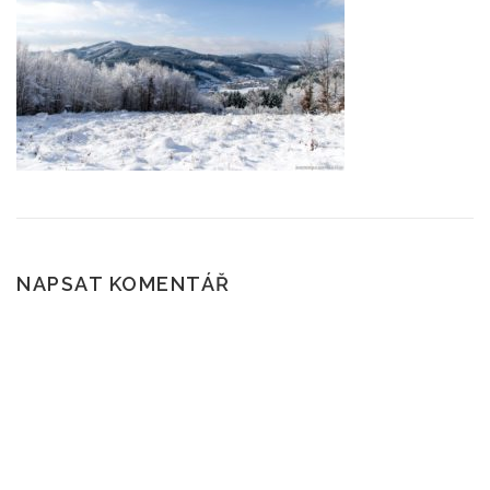
ČTENÍ A POVĚSTI
SKÁLY
POČASÍ
ROUBENÉ STAVBY
KAM NA VÝLET?
NAPSAT KOMENTÁŘ