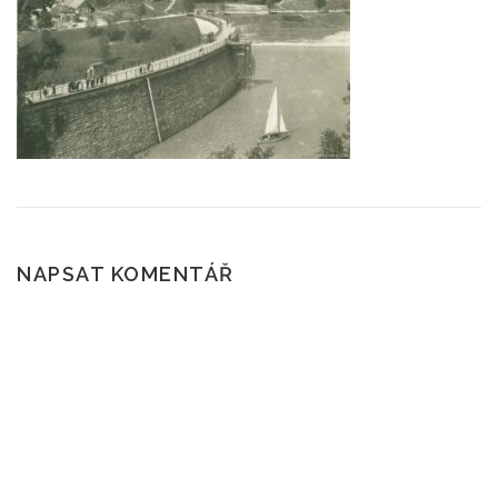
ČTENÍ A POVĚSTI
SKÁLY
POČASÍ
ROUBENÉ STAVBY
KAM NA VÝLET?
NAPSAT KOMENTÁŘ