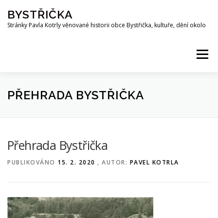
Přeskočit
BYSTŘIČKA
na
obsah
Stránky Pavla Kotrly věnované historii obce Bystřička, kultuře, dění okolo
Menu
AKTUALITY
HISTORIE
PŘEHRADA BYSTŘIČKA
PŘEHRADA BYSTŘIČKA
OSOBNOSTI
FOTO
MAPA
PUBLIKACE
Přehrada Bystřička
PUBLIKOVÁNO
15. 2. 2020
, AUTOR:
PAVEL KOTRLA
KE STAŽENÍ
KOTRLA.COM
ROZHLAS
ODKAZY
PŘÍRODA
SPOLKY
Z OKOLÍ