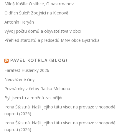
Miloš Kašlík: O slibce, O bastrmanovi
Oldřich Šuleř: Zbojníci na Klenově
Antonín Heryán
Vývoj počtu domů a obyvatelstva v obci
Přehled starostů a předsedů MNV obce Bystřička
PAVEL KOTRLA (BLOG)
Farafest Huslenky 2026
Neuvážené činy
Poznámky z četby Radka Melouna
Byl jsem tu a možná zas přijdu
Irena Šťastná: Našli jejího tátu viset na provaze v hospodě
naproti (2026)
Irena Šťastná: Našli jejího tátu viset na provaze v hospodě
naproti (2026)