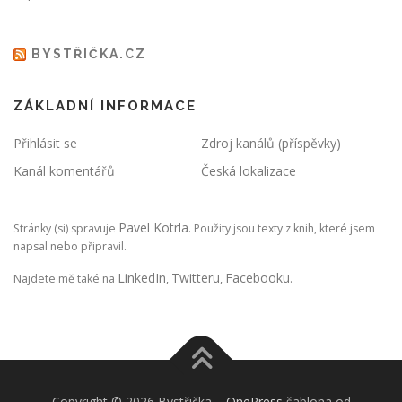
BYSTŘIČKA.CZ
ZÁKLADNÍ INFORMACE
Přihlásit se
Zdroj kanálů (příspěvky)
Kanál komentářů
Česká lokalizace
Pavel Kotrla
Stránky (si) spravuje
. Použity jsou texty z knih, které jsem
napsal nebo připravil.
LinkedIn
Twitteru
Facebooku
Najdete mě také na
,
,
.
Copyright © 2026 Bystřička
–
OnePress
šablona od