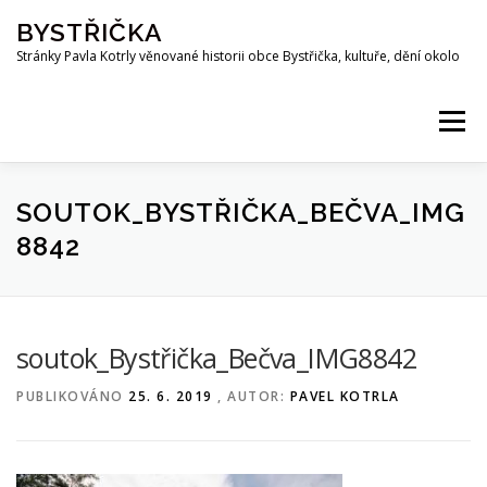
Přeskočit
BYSTŘIČKA
na
obsah
Stránky Pavla Kotrly věnované historii obce Bystřička, kultuře, dění okolo
Menu
AKTUALITY
HISTORIE
PŘEHRADA BYSTŘIČKA
SOUTOK_BYSTŘIČKA_BEČVA_IMG
8842
OSOBNOSTI
FOTO
MAPA
PUBLIKACE
soutok_Bystřička_Bečva_IMG8842
KE STAŽENÍ
KOTRLA.COM
ROZHLAS
PUBLIKOVÁNO
25. 6. 2019
, AUTOR:
PAVEL KOTRLA
ODKAZY
PŘÍRODA
SPOLKY
Z OKOLÍ