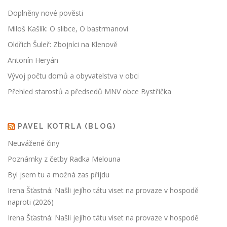
Doplněny nové pověsti
Miloš Kašlík: O slibce, O bastrmanovi
Oldřich Šuleř: Zbojníci na Klenově
Antonín Heryán
Vývoj počtu domů a obyvatelstva v obci
Přehled starostů a předsedů MNV obce Bystřička
PAVEL KOTRLA (BLOG)
Neuvážené činy
Poznámky z četby Radka Melouna
Byl jsem tu a možná zas přijdu
Irena Šťastná: Našli jejího tátu viset na provaze v hospodě
naproti (2026)
Irena Šťastná: Našli jejího tátu viset na provaze v hospodě