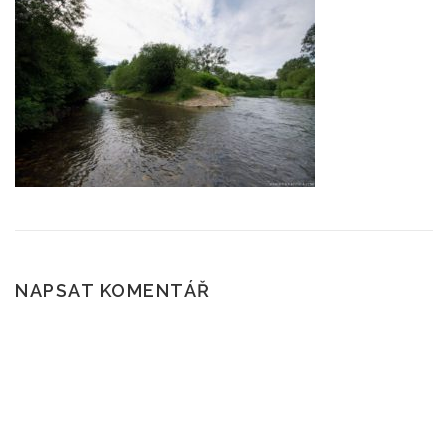
ČTENÍ A POVĚSTI
SKÁLY
POČASÍ
ROUBENÉ STAVBY
KAM NA VÝLET?
NAPSAT KOMENTÁŘ